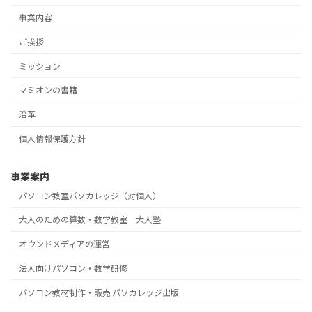
事業内容
ご挨拶
ミッション
マミオンの書籍
沿革
個人情報保護方針
事業案内
パソコン教室パソカレッジ（対個人）
大人のための算数・数学教室 大人塾
オウンドメディアの運営
法人向けパソコン・数学研修
パソコン教材制作・販売 パソカレッジ出版