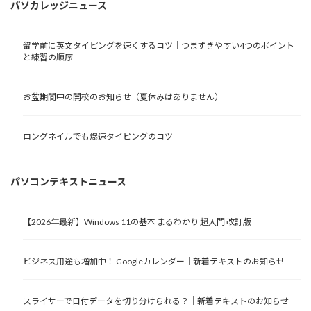
パソカレッジニュース
留学前に英文タイピングを速くするコツ｜つまずきやすい4つのポイント
と練習の順序
お盆期間中の開校のお知らせ（夏休みはありません）
ロングネイルでも爆速タイピングのコツ
パソコンテキストニュース
【2026年最新】Windows 11の基本 まるわかり 超入門 改訂版
ビジネス用途も増加中！ Googleカレンダー｜新着テキストのお知らせ
スライサーで日付データを切り分けられる？｜新着テキストのお知らせ