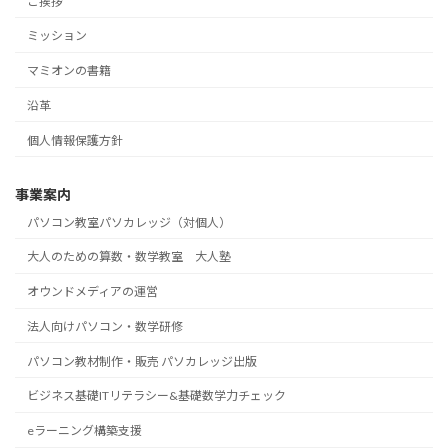
ご挨拶
ミッション
マミオンの書籍
沿革
個人情報保護方針
事業案内
パソコン教室パソカレッジ（対個人）
大人のための算数・数学教室 大人塾
オウンドメディアの運営
法人向けパソコン・数学研修
パソコン教材制作・販売 パソカレッジ出版
ビジネス基礎ITリテラシー&基礎数学力チェック
eラーニング構築支援